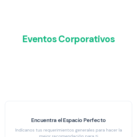
Espacios Exclusivos
para
Eventos Corporativos
Descubre los salones más elegantes de
Puerto Varas en Radisson y Park Inn by
Radisson. El escenario perfecto para tu
próximo evento empresarial.
Encuentra el Espacio Perfecto
Indícanos tus requerimientos generales para hacer la
mejor recomendación para ti