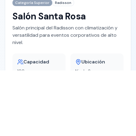
Categoría Superior
Radisson
Salón Santa Rosa
Salón principal del Radisson con climatización y
versatilidad para eventos corporativos de alto
nivel.
Capacidad
Ubicación
100 personas
Nivel -2
auditorio
130 m²
40 personas
banquete
Características
Luz artificial
Climatización
Día completo o medio día
Servicios Incluidos